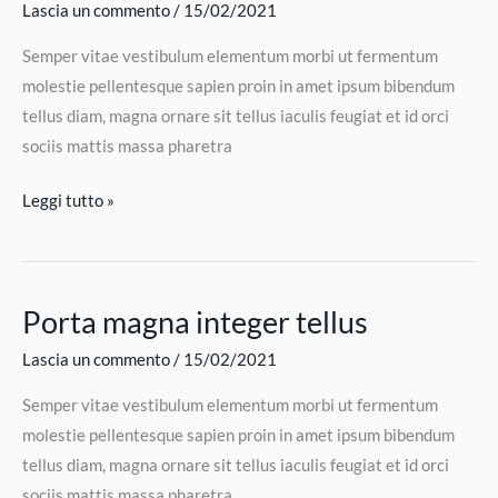
Lascia un commento
/
15/02/2021
hac
aliquam
Semper vitae vestibulum elementum morbi ut fermentum
molestie pellentesque sapien proin in amet ipsum bibendum
tellus diam, magna ornare sit tellus iaculis feugiat et id orci
sociis mattis massa pharetra
Leggi tutto »
Porta magna integer tellus
Porta
magna
Lascia un commento
/
15/02/2021
integer
Semper vitae vestibulum elementum morbi ut fermentum
tellus
molestie pellentesque sapien proin in amet ipsum bibendum
tellus diam, magna ornare sit tellus iaculis feugiat et id orci
sociis mattis massa pharetra