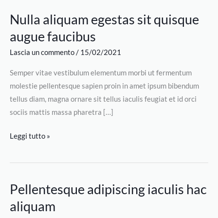
Vai
Nulla aliquam egestas sit quisque
Nulla
al
aliquam
augue faucibus
contenuto
egestas
Lascia un commento
/
15/02/2021
sit
quisque
Semper vitae vestibulum elementum morbi ut fermentum
augue
molestie pellentesque sapien proin in amet ipsum bibendum
faucibus
tellus diam, magna ornare sit tellus iaculis feugiat et id orci
sociis mattis massa pharetra […]
Leggi tutto »
Pellentesque adipiscing iaculis hac
Pellentesque
adipiscing
aliquam
iaculis