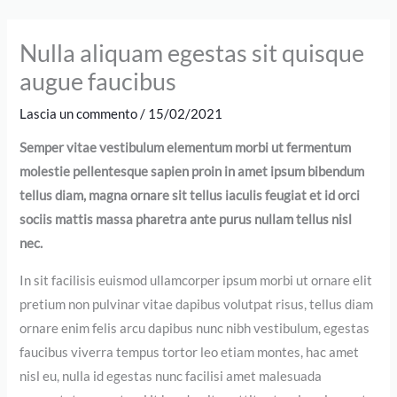
Vai
al
Nulla aliquam egestas sit quisque
contenuto
augue faucibus
Lascia un commento
/
15/02/2021
Semper vitae vestibulum elementum morbi ut fermentum
molestie pellentesque sapien proin in amet ipsum bibendum
tellus diam, magna ornare sit tellus iaculis feugiat et id orci
sociis mattis massa pharetra ante purus nullam tellus nisl
nec.
In sit facilisis euismod ullamcorper ipsum morbi ut ornare elit
pretium non pulvinar vitae dapibus volutpat risus, tellus diam
ornare enim felis arcu dapibus nunc nibh vestibulum, egestas
faucibus viverra tempus tortor leo etiam montes, hac amet
nisl eu, nulla id egestas nunc facilisi amet malesuada